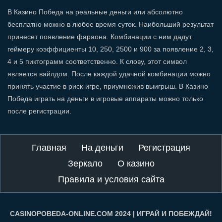
В Казино Победа на реальные деньги или абсолютно
бесплатно можно в любое время суток. Наибольший результат
принесет появление фараона. Комбинации с ним дадут
геймеру коэффициенты 10, 250, 2500 и 900 за появление 2, 3,
4 и 5 пиктограмм соответственно. К слову, этот символ
является вайлдом. После каждой удачной комбинации можно
принять участие в риск-игре, приумножив выигрыш. В Казино
Победа играть на деньги в игровые аппараты можно только
после регистрации.
Главная
На деньги
Регистрация
Зеркало
О казино
Правила и условия сайта
CASINOPOBEDA-ONLINE.COM 2024 | ИГРАЙ И ПОБЕЖДАЙ!