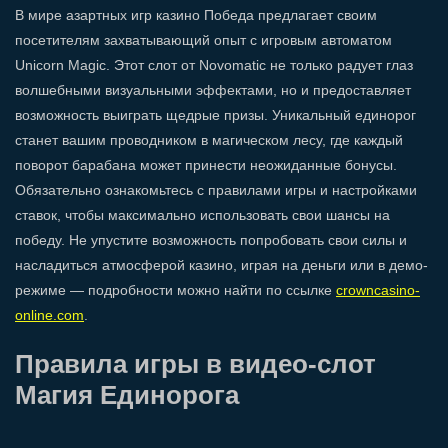
В мире азартных игр казино Победа предлагает своим
посетителям захватывающий опыт с игровым автоматом
Unicorn Magic. Этот слот от Novomatic не только радует глаз
волшебными визуальными эффектами, но и предоставляет
возможность выиграть щедрые призы. Уникальный единорог
станет вашим проводником в магическом лесу, где каждый
поворот барабана может принести неожиданные бонусы.
Обязательно ознакомьтесь с правилами игры и настройками
ставок, чтобы максимально использовать свои шансы на
победу. Не упустите возможность попробовать свои силы и
насладиться атмосферой казино, играя на деньги или в демо-
режиме — подробности можно найти по ссылке
crowncasino-
online.com
.
Правила игры в видео-слот
Магия Единорога