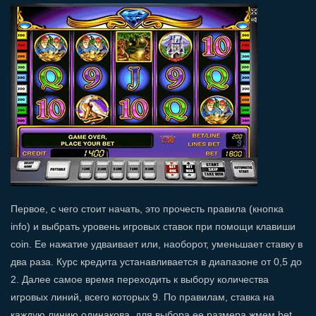
Первое, с чего стоит начать, это прочесть правила (кнопка
info) и выбрать уровень игровых ставок при помощи клавиши
coin. Ее нажатие удваивает или, наоборот, уменьшает ставку в
два раза. Курс кредита устанавливается в диапазоне от 0,5 до
2. Далее самое время переходить к выбору количества
игровых линий, всего которых 9. По правилам, ставка на
каждую линию одинакова, для выбора ее размера жмем bet