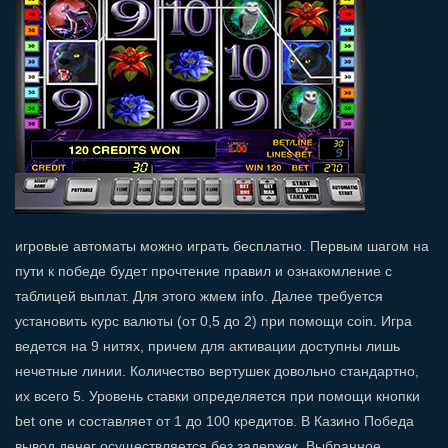
игровые автоматы можно играть бесплатно. Первым шагом на
пути к победе будет прочтение правил и ознакомление с
таблицей выплат. Для этого жмем info. Далее требуется
установить курс валюты (от 0,5 до 2) при помощи coin. Игра
ведется на 9 нитях, причем для активации доступны лишь
нечетные линии. Количество вертушек довольно стандартно,
их всего 5. Уровень ставки определяется при помощи кнопки
bet one и составляет от 1 до 100 кредитов. В Казино Победа
вывод денег осуществляется без задержек. Выбранное