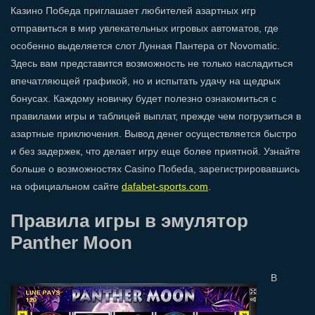
Казино Победа приглашает любителей азартных игр
отправиться в мир увлекательных игровых автоматов, где
особенно выделяется слот Лунная Пантера от Novomatic.
Здесь вам представится возможность не только насладиться
впечатляющей графикой, но и испытать удачу на щедрых
бонусах. Каждому новичку будет полезно ознакомиться с
правилами игры и таблицей выплат, прежде чем погрузиться в
азартные приключения. Вывод денег осуществляется быстро
и без задержек, что делает игру еще более приятной. Узнайте
больше о возможностях Casino Побeda, зарегистрировавшись
на официальном сайте
dafabet-sports.com
.
Правила игры в эмулятор
Panther Moon
В