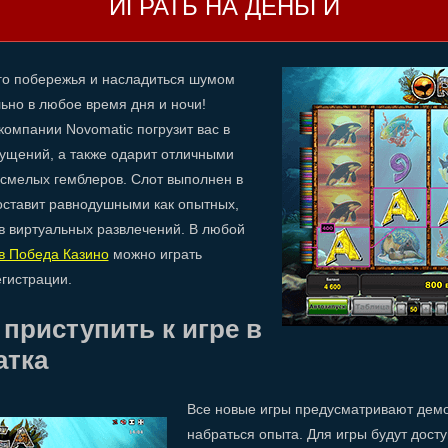
ИГРАТЬ НА ДЕНЬГИ
го побережья и насладиться шумом
ьно в любое время дня и ночи!
компании Novomatic погрузит вас в
ущений, а также одарит отличными
 смелых гемблеров. Слот выполнен в
оставит равнодушными как опытных,
в виртуальных развлечений. В любой
 в Победа Казино
можно играть
егистрации.
 приступить к игре в
атка
Все новые игры предусматривают демо
набраться опыта. Для игры будут дост