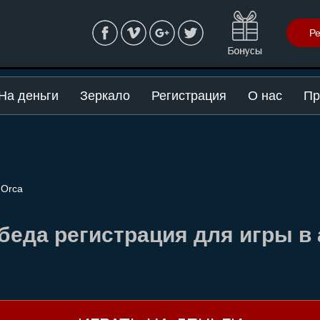
Ре
На деньги
Зеркало
Регистрация
О нас
Пр
Orca
беда регистрация для игры в