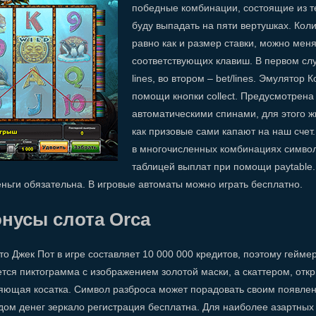
победные комбинации, состоящие из т
буду выпадать на пяти вертушках. Кол
равно как и размер ставки, можно мен
соответствующих клавиш. В первом слу
lines, во втором – bet/lines. Эмулятор 
помощи кнопки collect. Предусмотрена
автоматическими спинами, для этого ж
как призовые сами капают на наш счет
в многочисленных комбинациях символ
таблицей выплат при помощи paytable.
еньги обязательна. В игровые автоматы можно играть бесплатно.
нусы слота Orca
что Джек Пот в игре составляет 10 000 000 кредитов, поэтому геймер
тся пиктограмма с изображением золотой маски, а скаттером, отк
яющая косатка. Символ разброса может порадовать своим появлен
одом денег зеркало регистрация бесплатна. Для наиболее азартных