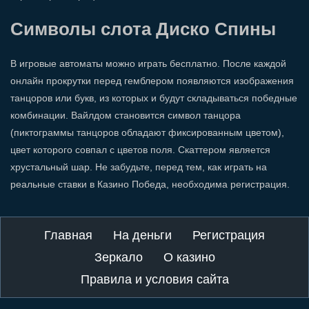
Символы слота Диско Спины
В игровые автоматы можно играть бесплатно. После каждой
онлайн прокрутки перед гемблером появляются изображения
танцоров или букв, из которых и будут складываться победные
комбинации. Вайлдом становится символ танцора
(пиктограммы танцоров обладают фиксированным цветом),
цвет которого совпал с цветов поля. Скаттером является
хрустальный шар. Не забудьте, перед тем, как играть на
реальные ставки в Казино Победа, необходима регистрация.
Главная
На деньги
Регистрация
Зеркало
О казино
Правила и условия сайта