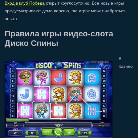
Вход в клуб Победа
открыт круглосуточно. Все новые игры
предусматривают демо версию, где игрок может набраться
опыта.
Правила игры видео-слота
Диско Спины
В
Казино