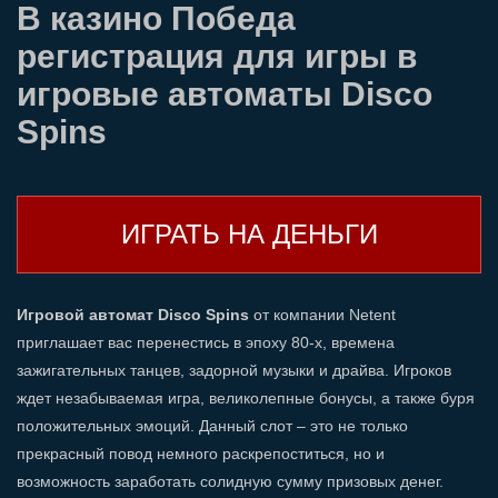
В казино Победа
регистрация для игры в
игровые автоматы Disco
Spins
ИГРАТЬ НА ДЕНЬГИ
Игровой автомат Disco Spins
от компании Netent
приглашает вас перенестись в эпоху 80-х, времена
зажигательных танцев, задорной музыки и драйва. Игроков
ждет незабываемая игра, великолепные бонусы, а также буря
положительных эмоций. Данный слот – это не только
прекрасный повод немного раскрепоститься, но и
возможность заработать солидную сумму призовых денег.